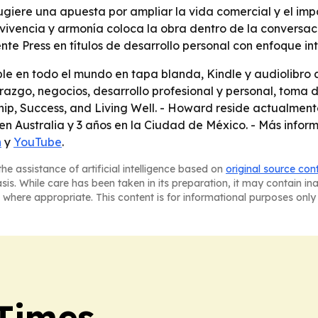
ugiere una apuesta por ampliar la vida comercial y el imp
onvivencia y armonía coloca la obra dentro de la conversac
te Press en títulos de desarrollo personal con enfoque int
le en todo el mundo en tapa blanda, Kindle y audiolibro
erazgo, negocios, desarrollo profesional y personal, toma
, Success, and Living Well. - Howard reside actualmente 
en Australia y 3 años en la Ciudad de México. - Más infor
n
y
YouTube
.
he assistance of artificial intelligence based on
original source con
asis. While care has been taken in its preparation, it may contain i
 where appropriate. This content is for informational purposes only 
Times