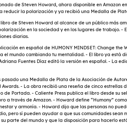
ardonado de Steven Howard, ahora disponible en Amazon en
 reducir la polarización y ya recibió una Medalla de Plata
l libro de Steven Howard al alcance de un público más am
olarización en la sociedad y en los lugares de trabajo. -
ones diarias.
ublicación en español de HUMONY MINDSET: Change the Wo
l mundo cambiando tu mentalidad. - El libro ya está di
driana Fuentes Díaz editó la versión en español. - La edi
sado una Medalla de Plata de la Asociación de Autores d
bird Awards. - La obra recibió una reseña de cinco estrel
 de Portada. - Caliente Press publica el libro desde su sel
libro a través de Amazon. - Howard define “Humony” com
nestar y armonía. - Howard dijo que las personas no pued
edio, pero sí pueden ayudar a que sus comunidades sean m
su parte del mundo y que la disposición para hacerlo est