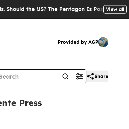
uld the US?
The Pentagon Is Posting Cryptic Bib
View all
Provided by AGP
Share
ente Press