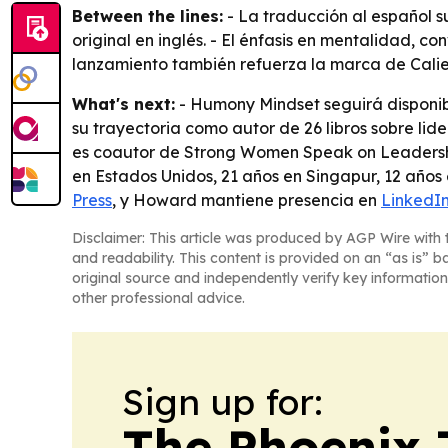
Between the lines:
- La traducción al español s
original en inglés. - El énfasis en mentalidad, c
lanzamiento también refuerza la marca de Calien
What's next:
- Humony Mindset seguirá disponib
su trayectoria como autor de 26 libros sobre lid
es coautor de Strong Women Speak on Leadership
en Estados Unidos, 21 años en Singapur, 12 años 
Press
, y Howard mantiene presencia en
LinkedI
Disclaimer: This article was produced by AGP Wire with t
and readability. This content is provided on an “as is” b
original source and independently verify key information
other professional advice.
Sign up for:
The Phoenix 