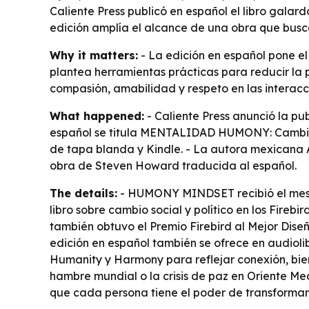
Caliente Press publicó en español el libro gal
edición amplía el alcance de una obra que busca
Why it matters:
- La edición en español pone e
plantea herramientas prácticas para reducir la p
compasión, amabilidad y respeto en las interacci
What happened:
- Caliente Press anunció la p
español se titula MENTALIDAD HUMONY: Cambia e
de tapa blanda y Kindle. - La autora mexicana A
obra de Steven Howard traducida al español.
The details:
- HUMONY MINDSET recibió el mes pa
libro sobre cambio social y político en los Fire
también obtuvo el Premio Firebird al Mejor Diseño
edición en español también se ofrece en audio
Humanity y Harmony para reflejar conexión, bie
hambre mundial o la crisis de paz en Oriente M
que cada persona tiene el poder de transformar 