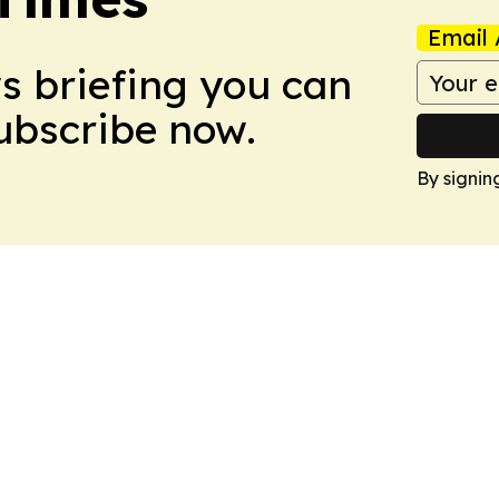
Email 
ws briefing you can
Subscribe now.
By signin